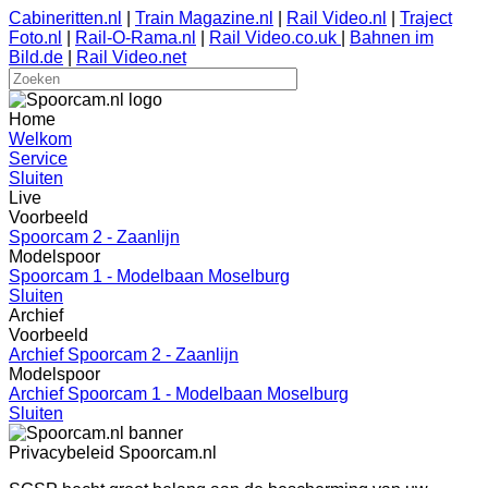
Cabineritten.nl
|
Train Magazine.nl
|
Rail Video.nl
|
Traject
Foto.nl
|
Rail-O-Rama.nl
|
Rail Video.co.uk
|
Bahnen im
Bild.de
|
Rail Video.net
Home
Welkom
Service
Sluiten
Live
Voorbeeld
Spoorcam 2 - Zaanlijn
Modelspoor
Spoorcam 1 - Modelbaan Moselburg
Sluiten
Archief
Voorbeeld
Archief Spoorcam 2 - Zaanlijn
Modelspoor
Archief Spoorcam 1 - Modelbaan Moselburg
Sluiten
Privacybeleid Spoorcam.nl